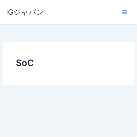
内
IGジャパン
容
を
ス
キ
ッ
プ
SoC