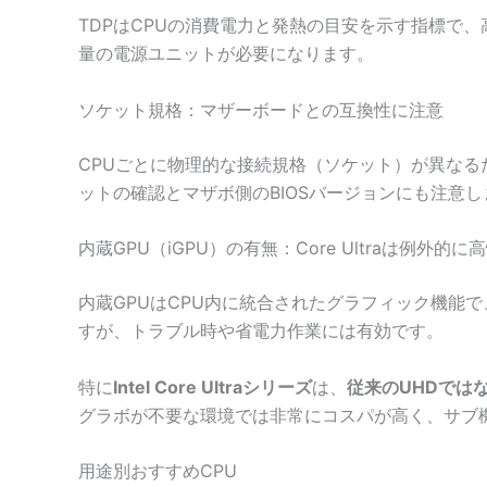
TDPはCPUの消費電力と発熱の目安を示す指標で、
量の電源ユニットが必要になります。
ソケット規格：マザーボードとの互換性に注意
CPUごとに物理的な接続規格（ソケット）が異なるため
ットの確認とマザボ側のBIOSバージョンにも注意
内蔵GPU（iGPU）の有無：Core Ultraは例外的に
内蔵GPUはCPU内に統合されたグラフィック機能
すが、トラブル時や省電力作業には有効です。
特に
Intel Core Ultraシリーズ
は、
従来のUHDではな
グラボが不要な環境では非常にコスパが高く、サブ
用途別おすすめCPU