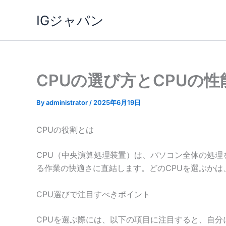
内
IGジャパン
容
を
ス
キ
ッ
CPUの選び方とCPUの
プ
By
administrator
/
2025年6月19日
CPUの役割とは
CPU（中央演算処理装置）は、パソコン全体の処
る作業の快適さに直結します。どのCPUを選ぶか
CPU選びで注目すべきポイント
CPUを選ぶ際には、以下の項目に注目すると、自分