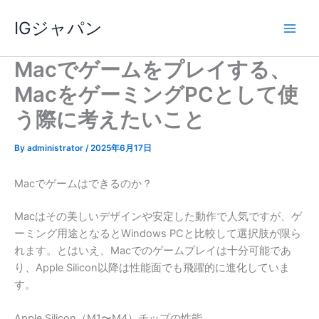
内
IGジャパン
容
を
ス
Macでゲームをプレイする、
キ
MacをゲーミングPCとして使
ッ
プ
う際に考えたいこと
By
administrator
/
2025年6月17日
Macでゲームはできるのか？
Macはその美しいデザインや安定した動作で人気ですが、ゲ
ーミング用途となるとWindows PCと比較して選択肢が限ら
れます。とはいえ、Macでのゲームプレイは十分可能であ
り、Apple Silicon以降は性能面でも飛躍的に進化していま
す。
Apple Silicon（M1〜M4）チップの性能