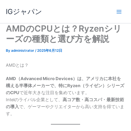
内
IGジャパン
容
を
ス
AMDのCPUとは？Ryzenシリ
キ
ーズの種類と選び方を解説
ッ
プ
By
administrator
/
2025年6月12日
AMDとは？
AMD（Advanced Micro Devices）は、アメリカに本社を
構える半導体メーカーで、特にRyzen（ライゼン）シリーズ
のCPU
で近年大きな注目を集めています。
Intelのライバル企業として、
高コア数・高コスパ・最新技術
の導入
で、ゲーマーやクリエイターから高い支持を得ていま
す。