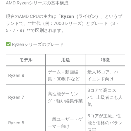
AMD Ryzenシリーズの基本構成
現在のAMD CPUの主力は「
Ryzen（ライゼン）
」というブ
ランドで、**世代（例：7000シリーズ）とグレード（3・
5・7・9）**で区別されます。
Ryzenシリーズのグレード
モデル
用途
特徴
ゲーム＋動画編
最大16コア。ハ
Ryzen 9
集・3D制作など
イエンド向け
8コアで高コス
高性能ゲーミン
Ryzen 7
パ、上級者にも人
グ・軽い編集作業
気
6コアが主流。性
一般ユーザー・ゲ
Ryzen 5
能と価格のバラン
ーマー向け
ス◎