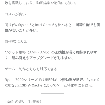
数
を搭載しており、動画編集や配信にも強い。
コスパが良い
同世代のRyzen 5とIntel Core i5を比べると、
同等性能でも価
格が安いことが多い
。
自作PCに人気
ソケット規格（AM4・AM5）の
互換性が長く維持されやす
く、組み替えやアップグレードがしやすい
。
ゲーム・制作どちらも対応できる
Ryzen 7000シリーズでは
高FPSかつ熱効率が良好
。Ryzen 9
X3Dなどは
3D V-Cache
によってゲーム特化型にも強化。
Intelとの違い（比較表）