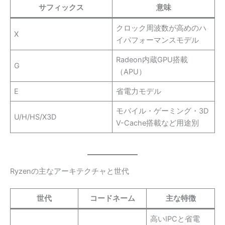
サフィックス
意味
クロック周波数が高めのハ
X
イパフォーマンスモデル
Radeon内蔵GPU搭載
G
（APU）
E
省電力モデル
モバイル・ゲーミング・3D
U/H/HS/X3D
V-Cache搭載など用途別
Ryzenの主なアーキテクチャと世代
世代
コードネーム
主な特徴
高いIPCと省電