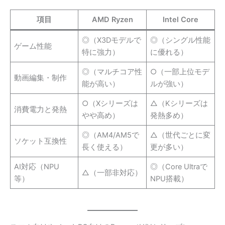
項目
AMD Ryzen
Intel Core
◎（X3Dモデルで
◎（シングル性能
ゲーム性能
特に強力）
に優れる）
◎（マルチコア性
○（一部上位モデ
動画編集・制作
能が高い）
ルが強い）
○（Xシリーズは
△（Kシリーズは
消費電力と発熱
やや高め）
発熱多め）
◎（AM4/AM5で
△（世代ごとに変
ソケット互換性
長く使える）
更が多い）
AI対応（NPU
◎（Core Ultraで
△（一部非対応）
等）
NPU搭載）