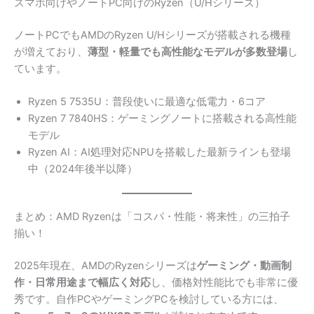
スマホ向けやノートPC向けのRyzen（U/Hシリーズ）
ノートPCでもAMDのRyzen U/Hシリーズが搭載される機種
が増えており、
薄型・軽量でも高性能なモデルが多数登場
し
ています。
Ryzen 5 7535U：普段使いに最適な低電力・6コア
Ryzen 7 7840HS：ゲーミングノートに搭載される高性能
モデル
Ryzen AI：AI処理対応NPUを搭載した最新ラインも登場
中（2024年後半以降）
まとめ：AMD Ryzenは「コスパ・性能・将来性」の三拍子
揃い！
2025年現在、AMDのRyzenシリーズは
ゲーミング・動画制
作・日常用途まで幅広く対応
し、価格対性能比でも非常に優
秀です。自作PCやゲーミングPCを検討している方には、