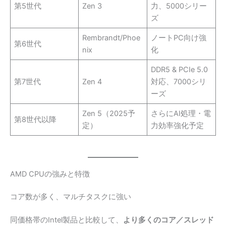
第5世代
Zen 3
力、5000シリー
ズ
Rembrandt/Phoe
ノートPC向け強
第6世代
nix
化
DDR5 & PCIe 5.0
第7世代
Zen 4
対応、7000シリ
ーズ
Zen 5（2025予
さらにAI処理・電
第8世代以降
定）
力効率強化予定
AMD CPUの強みと特徴
コア数が多く、マルチタスクに強い
同価格帯のIntel製品と比較して、
より多くのコア／スレッド