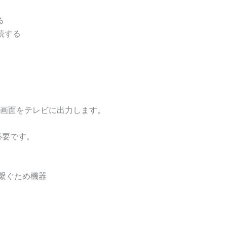
る
続する
idの画面をテレビに出力します。
必要です。
Iに繋ぐため機器