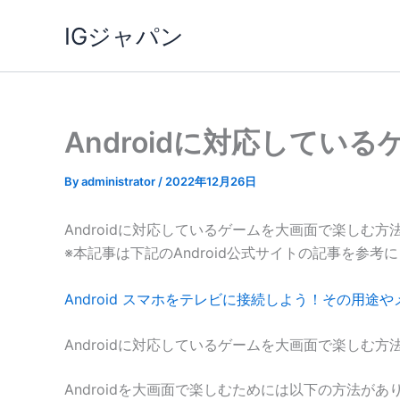
内
IGジャパン
容
を
ス
キ
ッ
Androidに対応して
プ
By
administrator
/
2022年12月26日
Androidに対応しているゲームを大画面で楽しむ
※本記事は下記のAndroid公式サイトの記事を参考
Android スマホをテレビに接続しよう！その用途やメリ
Androidに対応しているゲームを大画面で楽しむ方
Androidを大画面で楽しむためには以下の方法があ