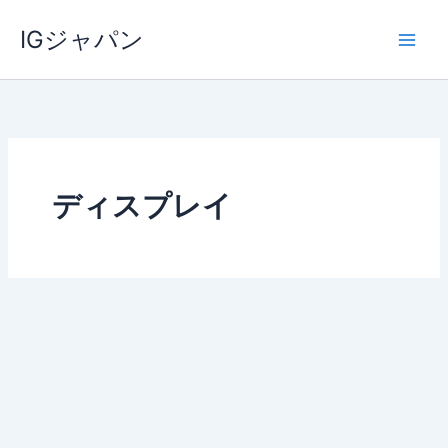
内
IGジャパン
容
を
ス
キ
ッ
プ
ディスプレイ