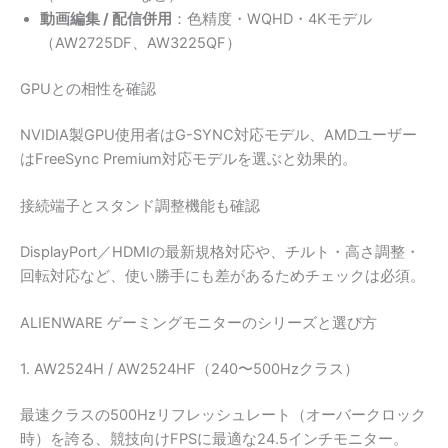
動画編集 / 配信併用
：色精度・WQHD・4Kモデル
（AW2725DF、AW3225QF）
GPUとの相性を確認
NVIDIA製GPU使用者はG-SYNC対応モデル、AMDユーザー
はFreeSync Premium対応モデルを選ぶと効果的。
接続端子とスタンド調整機能も確認
DisplayPort／HDMIの最新規格対応や、チルト・高さ調整・
回転対応など、使い勝手にも差があるためチェックは必須。
ALIENWARE ゲーミングモニターのシリーズと選び方
1. AW2524H / AW2524HF（240〜500Hzクラス）
最速クラスの500Hzリフレッシュレート（オーバークロック
時）を誇る、競技向けFPSに最適な24.5インチモニター。