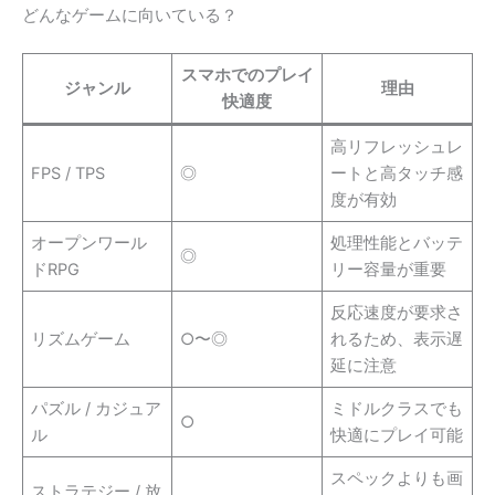
どんなゲームに向いている？
スマホでのプレイ
ジャンル
理由
快適度
高リフレッシュレ
FPS / TPS
◎
ートと高タッチ感
度が有効
オープンワール
処理性能とバッテ
◎
ドRPG
リー容量が重要
反応速度が要求さ
リズムゲーム
○〜◎
れるため、表示遅
延に注意
パズル / カジュア
ミドルクラスでも
○
ル
快適にプレイ可能
スペックよりも画
ストラテジー / 放