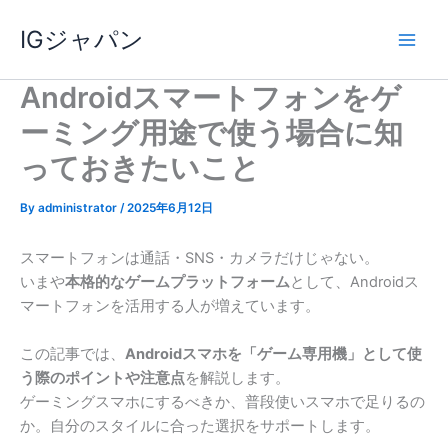
内
IGジャパン
容
を
ス
Androidスマートフォンをゲ
キ
ーミング用途で使う場合に知
ッ
プ
っておきたいこと
By
administrator
/
2025年6月12日
スマートフォンは通話・SNS・カメラだけじゃない。
いまや
本格的なゲームプラットフォーム
として、Androidス
マートフォンを活用する人が増えています。
この記事では、
Androidスマホを「ゲーム専用機」として使
う際のポイントや注意点
を解説します。
ゲーミングスマホにするべきか、普段使いスマホで足りるの
か。自分のスタイルに合った選択をサポートします。