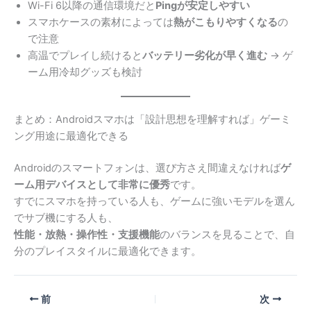
Wi-Fi 6以降の通信環境だと
Pingが安定しやすい
スマホケースの素材によっては
熱がこもりやすくなる
の
で注意
高温でプレイし続けると
バッテリー劣化が早く進む
→ ゲ
ーム用冷却グッズも検討
まとめ：Androidスマホは「設計思想を理解すれば」ゲーミ
ング用途に最適化できる
Androidのスマートフォンは、選び方さえ間違えなければ
ゲ
ーム用デバイスとして非常に優秀
です。
すでにスマホを持っている人も、ゲームに強いモデルを選ん
でサブ機にする人も、
性能・放熱・操作性・支援機能
のバランスを見ることで、自
分のプレイスタイルに最適化できます。
前
次