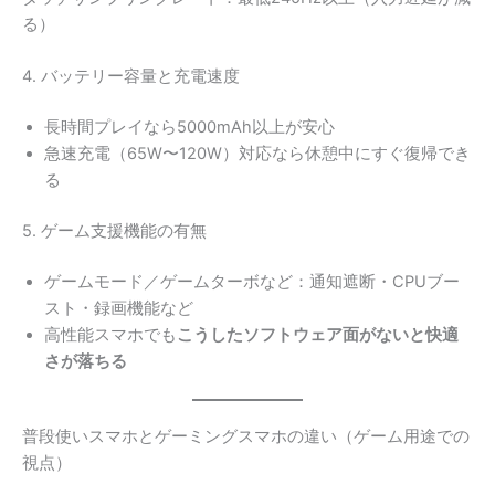
る）
4. バッテリー容量と充電速度
長時間プレイなら5000mAh以上が安心
急速充電（65W〜120W）対応なら休憩中にすぐ復帰でき
る
5. ゲーム支援機能の有無
ゲームモード／ゲームターボなど：通知遮断・CPUブー
スト・録画機能など
高性能スマホでも
こうしたソフトウェア面がないと快適
さが落ちる
普段使いスマホとゲーミングスマホの違い（ゲーム用途での
視点）