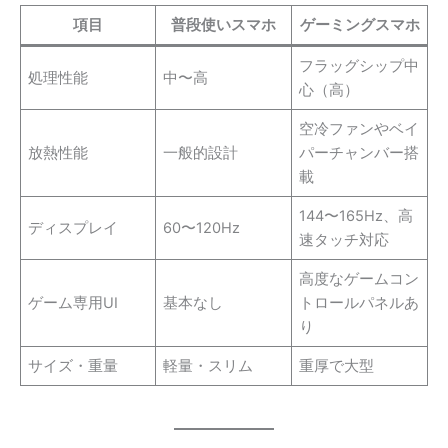
項目
普段使いスマホ
ゲーミングスマホ
フラッグシップ中
処理性能
中〜高
心（高）
空冷ファンやベイ
放熱性能
一般的設計
パーチャンバー搭
載
144〜165Hz、高
ディスプレイ
60〜120Hz
速タッチ対応
高度なゲームコン
ゲーム専用UI
基本なし
トロールパネルあ
り
サイズ・重量
軽量・スリム
重厚で大型