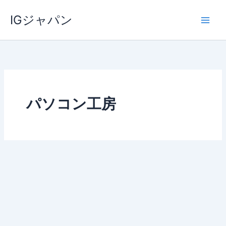
内
IGジャパン
容
を
ス
キ
ッ
プ
パソコン工房