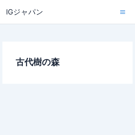
内
IGジャパン
容
を
ス
キ
ッ
プ
古代樹の森