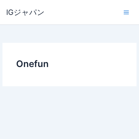
内
IGジャパン
容
を
ス
キ
ッ
プ
Onefun