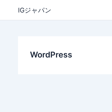
内
IGジャパン
容
を
ス
キ
ッ
プ
WordPress