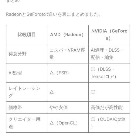
まとめ
RadeonとGeForceの違いを表にまとめました。
NVIDIA（GeForc
比較項目
AMD（Radeon）
e）
コスパ・VRAM容
AI処理・DLSS・
得意分野
量
配信・編集
◎（DLSS・
AI処理
△（FSR）
Tensorコア）
レイトレーシン
△
◎
グ
価格帯
やや安価
高価だが高性能
クリエイター用
◎（CUDA/OptiX
△（OpenCL）
途
）