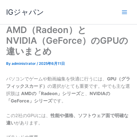
内
IGジャパン
容
を
ス
AMD（Radeon）と
キ
NVIDIA（GeForce）のGPUの
ッ
プ
違いまとめ
By
administrator
/
2025年6月11日
パソコンでゲームや動画編集を快適に行うには、
GPU（グラ
フィックスカード）
の選択がとても重要です。中でも主な選
択肢は
AMDの「Radeon」シリーズ
と、
NVIDIAの
「GeForce」シリーズ
です。
この2社のGPUには、
性能や価格、ソフトウェア面で明確な
違い
があります。