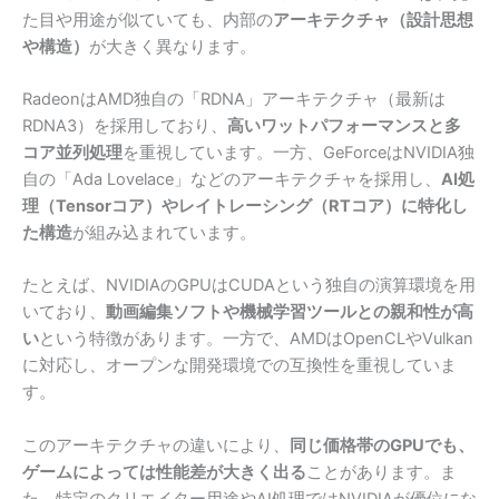
た目や用途が似ていても、内部の
アーキテクチャ（設計思想
や構造）
が大きく異なります。
RadeonはAMD独自の「RDNA」アーキテクチャ（最新は
RDNA3）を採用しており、
高いワットパフォーマンスと多
コア並列処理
を重視しています。一方、GeForceはNVIDIA独
自の「Ada Lovelace」などのアーキテクチャを採用し、
AI処
理（Tensorコア）やレイトレーシング（RTコア）に特化し
た構造
が組み込まれています。
たとえば、NVIDIAのGPUはCUDAという独自の演算環境を用
いており、
動画編集ソフトや機械学習ツールとの親和性が高
い
という特徴があります。一方で、AMDはOpenCLやVulkan
に対応し、オープンな開発環境での互換性を重視していま
す。
このアーキテクチャの違いにより、
同じ価格帯のGPUでも、
ゲームによっては性能差が大きく出る
ことがあります。ま
た、特定のクリエイター用途やAI処理ではNVIDIAが優位にな