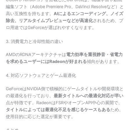
編集ソフト（Adobe Premiere Pro、DaVinci Resolveなど）と
高い互換性を持ちます。
AIによるエンコーディング、ノイズ
除去、リアルタイムプレビューなどが高速化
されるため、プ
ロ用途ではGeForceが選ばれやすくなります。
3. 消費電力と冷却性能の違い
AMDのRDNAアーキテクチャは
電力効率を重視静音・省電力
を求めるユーザーにはRadeonが好まれる
傾向があります。
4. 対応ソフトウェアとゲーム最適化
GeForceはNVIDIA側で積極的にゲームタイトルや開発環境と
の最適化を行っており、
最新タイトルへの最適化対応が早い
点が特徴です。RadeonはFSRやオープンAPI中心の展開で、
タイトルによっては最適化不足を感じるケースもある
ため、
使用目的に応じた選定が重要です。