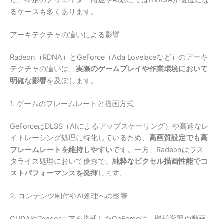
るケースも多くあります。
アーキテクチャの違いによる影響
Radeon（RDNA）とGeForce（Ada Lovelaceなど）のアーキ
テクチャの違いは、
実際のゲームプレイや作業環境において
明確な影響
を及ぼします。
1. ゲームのフレームレートと描画方式
GeForceはDLSS（AIによるアップスケーリング）や高速なレ
イトレーシング処理に特化しているため、
高画質設定でも高
フレームレートを維持しやすい
です。一方、Radeonはラス
タライズ処理において優秀で、
純粋なピクセル描画性能でコ
ストパフォーマンスを発揮
します。
2. コンテンツ制作やAI処理への影響
CUDAやTensorコアを搭載したGeForceは、機械学習や動画