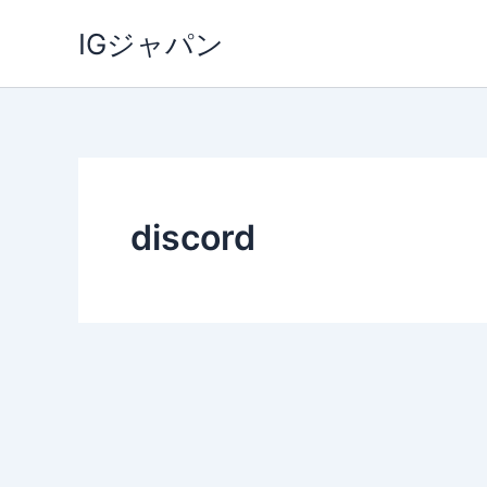
内
IGジャパン
容
を
ス
キ
ッ
プ
discord