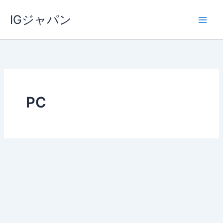
内
IGジャパン
容
を
ス
キ
ッ
プ
PC