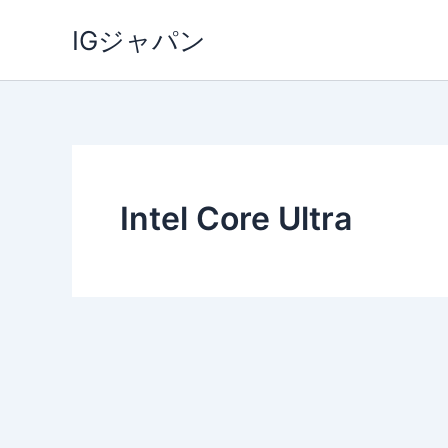
内
IGジャパン
容
を
ス
キ
ッ
プ
Intel Core Ultra